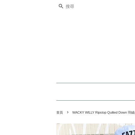
搜尋
›
首頁
WACKY WILLY Ripstop Quilted Down 