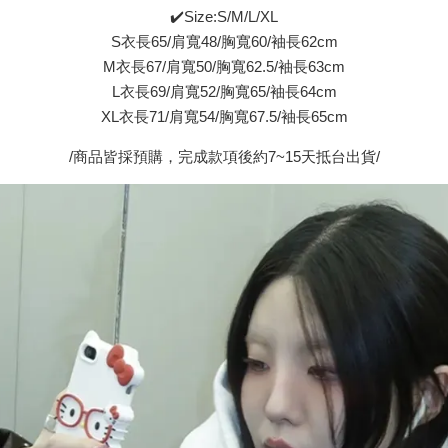
✔️Size:S/M/L/XL
S衣長65/肩寬48/胸寬60/袖長62cm
M衣長67/肩寬50/胸寬62.5/袖長63cm
L衣長69/肩寬52/胸寬65/袖長64cm
XL衣長71/肩寬54/胸寬67.5/袖長65cm
/商品皆採預購，完成款項後約7~15天抵台出貨/