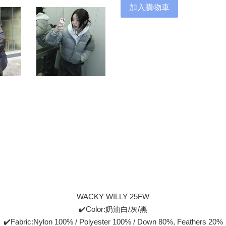
加入購物車
WACKY WILLY 25FW
✔️Color:奶油白/灰/黑
✔️Fabric:Nylon 100% / Polyester 100% / Down 80%, Feathers 20%