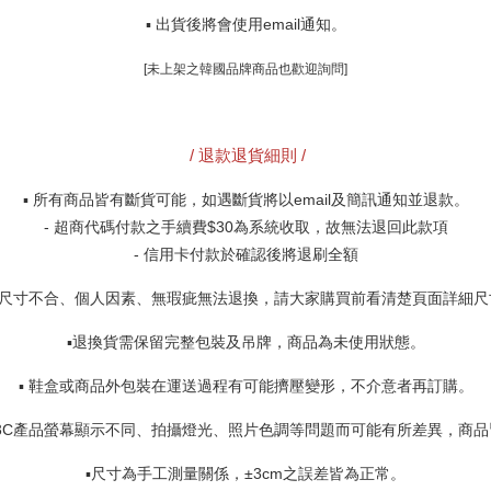
▪️ 出貨後將會使用email通知
。
[未上架之韓國品牌商品也歡迎詢問]
 / 退款退貨細則 /
▪️ 
所有商品皆有斷貨可能，如遇斷貨將以email及簡訊通知並退款。
- 超商代碼付款之手續費$30為系統收取，故無法退回此款項
- 
信用卡付款於確認後將退刷全額
品遇尺寸不合、個人因素、無瑕疵無法退換，請大家購買前看清楚頁面詳細
▪️退換貨需保留完整包裝及吊牌，商品為未使用狀態。
▪️ 
鞋盒或商品外包裝在運送過程有可能擠壓變形，不介意者再訂購。
因3C產品螢幕顯示不同、拍攝燈光、照片色調等問題而可能有所差異，商
▪️尺寸為手工測量關係，±3cm之誤差皆為正常。