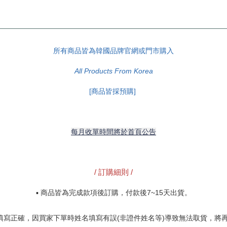
所有商品皆為韓國品牌官網或門市購入
All Products From Korea
[商品皆採預購] 
每月收單時間將於首頁公告
/ 訂購細則 /
▪️
 商品皆為完成款項後訂購，付款後7~15天出貨
。
請填寫正確，因買家下單時姓名填寫有誤(非證件姓名等)導致無法取貨，