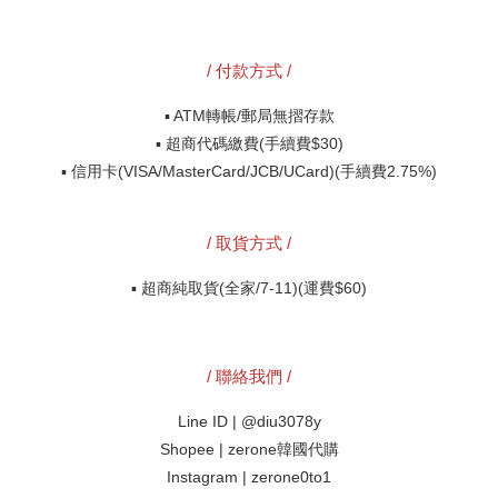
/ 付款方式 /
▪️ ATM轉帳/郵局無摺存款
▪️ 超商代碼繳費(手續費$30)
▪️ 
信用卡(VISA/MasterCard/JCB/UCard)
(手續費
2.75%)
/ 取貨方式 /
▪️ 超商純取貨(全家/7-11)
(運費$60)
/ 聯絡我們 /
Line ID | @diu3078y
Shopee | zerone韓國代購
Instagram | zerone0to1