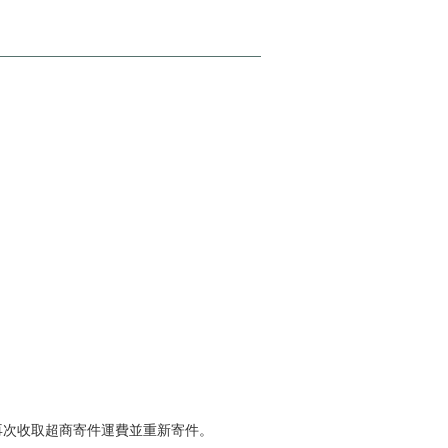
將再次收取超商寄件運費並重新寄件
。