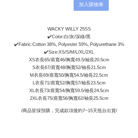
加入購物車
WACKY WILLY 25SS
✔️Color:白/灰/深綠/黑
✔️Fabric:Cotton 38%, Polyester 59%, Polyurethane 3%
✔️Size:XS/S/M/L/XL/2XL
XS衣長65/肩寬46/胸寬49.5/袖長20.5cm
S衣長67/肩寬48/胸寬52/袖長21.5cm
M衣長69/肩寬50/胸寬54.5/袖長22.5cm
L衣長71/肩寬52/胸寬57/袖長23.5cm
XL衣長73/肩寬54/胸寬59.5/袖長24.5cm
2XL衣長75/肩寬56/胸寬62/袖長25.5cm
/商品皆採預購，完成款項後約7~15天抵台出貨/