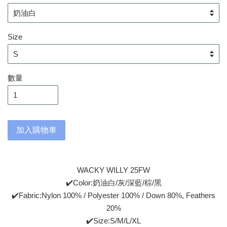
Size
數量
加入購物車
WACKY WILLY 25FW
✔️Color:奶油白/灰/深藍/棕/黑
✔️Fabric:Nylon 100% / Polyester 100% / Down 80%, Feathers
20%
✔️Size:S/M/L/XL