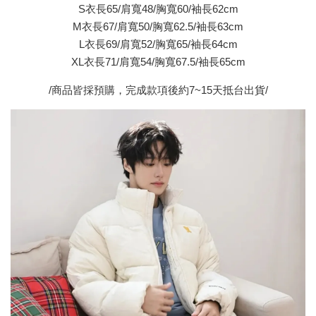
S衣長65/肩寬48/胸寬60/袖長62cm
M衣長67/肩寬50/胸寬62.5/袖長63cm
L衣長69/肩寬52/胸寬65/袖長64cm
XL衣長71/肩寬54/胸寬67.5/袖長65cm
/商品皆採預購，完成款項後約7~15天抵台出貨/