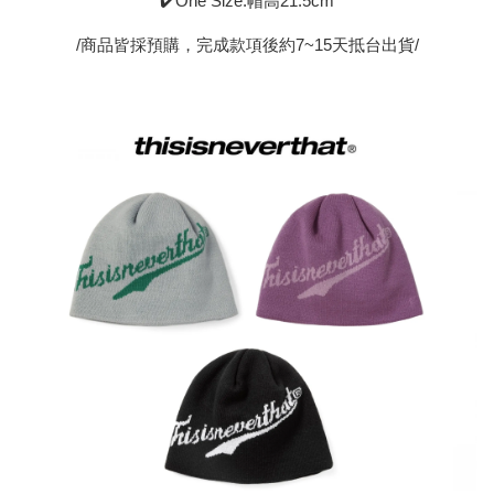
✔️One Size:帽高21.5cm
/商品皆採預購，完成款項後約7~15天抵台出貨/