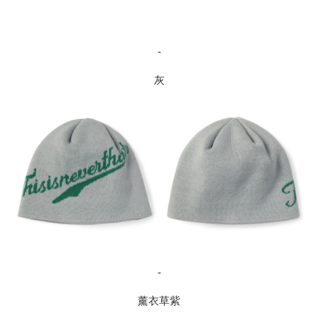
-
灰
-
薰衣草紫