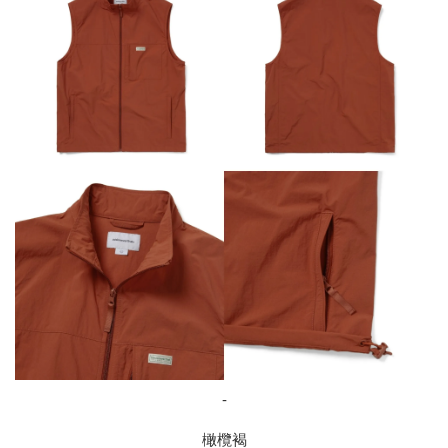
-
橄欖褐