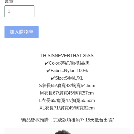
數量
加入購物車
THISISNEVERTHAT 25SS
✔️Color:磚紅/橄欖褐/黑
✔️Fabric:Nylon 100%
✔️Size:S/M/L/XL
S衣長65/肩寬43/胸寬54.5cm
M衣長67/肩寬45/胸寬57cm
L衣長69/肩寬47/胸寬59.5cm
XL衣長71/肩寬49/胸寬62cm
/商品皆採預購，完成款項後約7~15天抵台出貨/