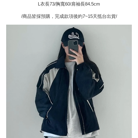
L衣長73/胸寬60/肩袖長84.5cm
/商品皆採預購，完成款項後約7~15天抵台出貨/