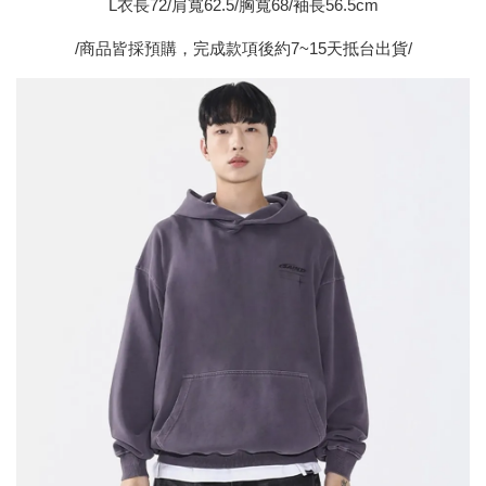
L衣長72/肩寬62.5/胸寬68/袖長56.5cm
/商品皆採預購，完成款項後約7~15天抵台出貨/