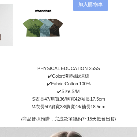
加入購物車
PHYSICAL EDUCATION 25SS
✔️Color:淺藍/綠/深棕
✔️Fabric:Cotton 100%
✔️Size:S/M
S衣長47/肩寬36/胸寬42/袖長17.5cm
M衣長50/肩寬38/胸寬44/袖長18.5cm
/商品皆採預購，完成款項後約7~15天抵台出貨/