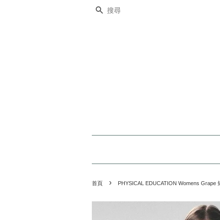
搜尋
›
首頁
PHYSICAL EDUCATION Womens Grap