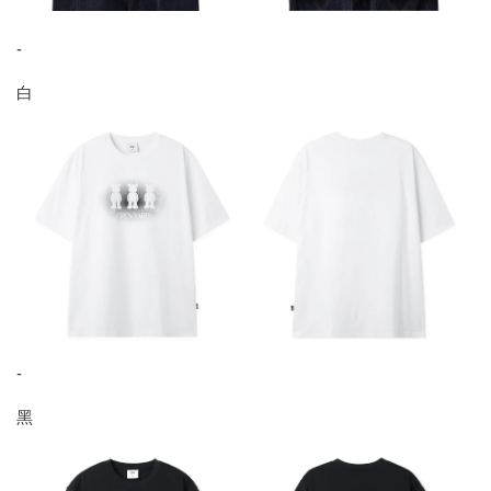
-
白
-
黑