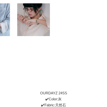
OURDAYZ 24SS
✔️Color:灰
✔️Fabric:天然石