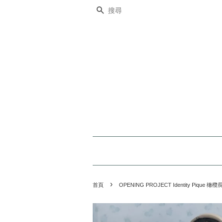
搜尋
›
首頁
OPENING PROJECT Identity Pique 