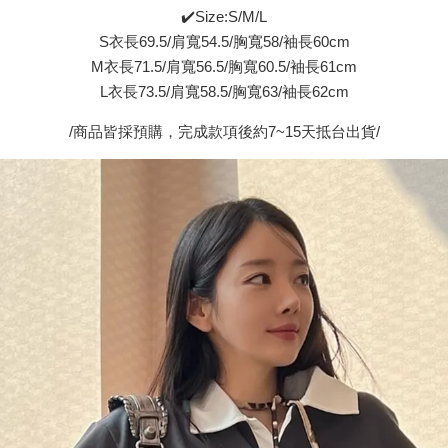
✔️Size:S/M/L
S衣長69.5/肩寬54.5/胸寬58/袖長60cm
M衣長71.5/肩寬56.5/胸寬60.5/袖長61cm
L衣長73.5/肩寬58.5/胸寬63/袖長62cm
/商品皆採預購，完成款項後約7~15天抵台出貨/