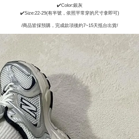
✔️Color:銀灰
✔️Size:22-29(有半號，依照平常穿的尺寸拿即可)
/商品皆採預購，完成款項後約7~15天抵台出貨/