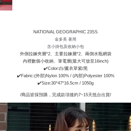
NATIONAL GEOGRAPHIC 23SS
金多美 著用
含小掛包及收納小包
外側拉鍊夾層*2、主要拉鍊層*2、兩側水瓶網袋
內裡數個小收納、筆電層(最大可放至16inch)
✔️Color:白/薰衣草紫/黑
✔️Fabric:(外部)Nylon 100% / (內部)Polyester 100%
✔️Size:30*47*16.5cm / 1050g
/商品皆採預購，完成款項後約7~15天抵台出貨/