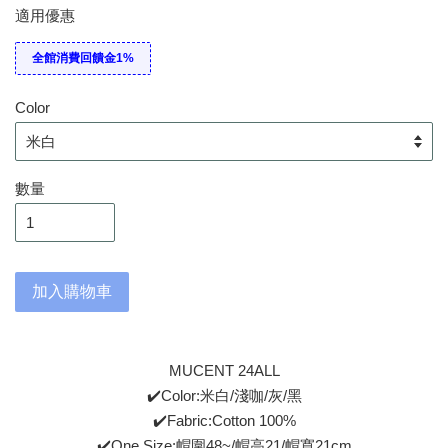
適用優惠
全館消費回饋金1%
Color
數量
加入購物車
MUCENT 24ALL
✔️Color:米白/淺咖/灰/黑
✔️Fabric:Cotton 100%
✔️One Size:帽圍48~/帽高21/帽寬21cm