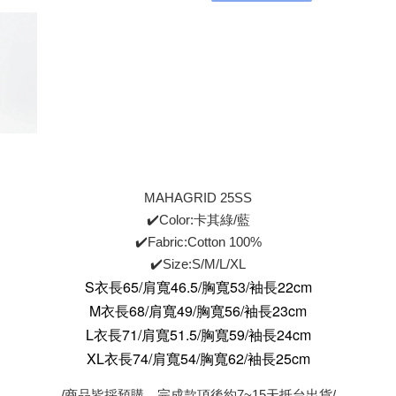
MAHAGRID 25SS
✔️Color:卡其綠/藍
✔️Fabric:Cotton 100%
✔️Size:S/M/L/XL
S衣長65/肩寬46.5/胸寬53/袖長22cm
M衣長68/肩寬49/胸寬56/袖長23cm
L衣長71/肩寬51.5/胸寬59/袖長24cm
XL衣長74/肩寬54/胸寬62/袖長25cm
/商品皆採預購，完成款項後約7~15天抵台出貨/