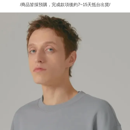
/商品皆採預購，完成款項後約7~15天抵台出貨/