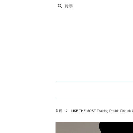
搜尋
›
首頁
LIKE THE MOST Training Double Pint