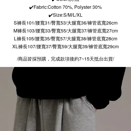
✔️Fabric:Cotton 70%, Polyster 30%
✔️Size:S/M/L/XL
S
褲長101/腰寬31/臀寬53/大腿寬36/褲管底寬26cm
M褲長103/腰寬33/
臀寬55
/大腿寬37/褲管底寬27cm
L褲長105/腰寬35/
臀寬57
/大腿寬38/褲管底寬28cm
XL
褲長107/腰寬37/
臀寬59
/大腿寬39/褲管底寬29cm
/商品皆採預購，完成款項後約7~15天抵台出貨/