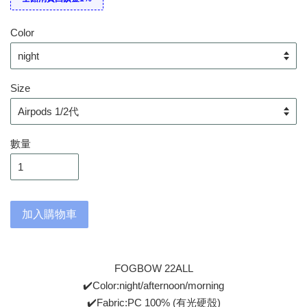
Color
Size
數量
加入購物車
FOGBOW 22ALL
✔️Color:night/afternoon/morning
✔️Fabric:PC 100% (有光硬殼)