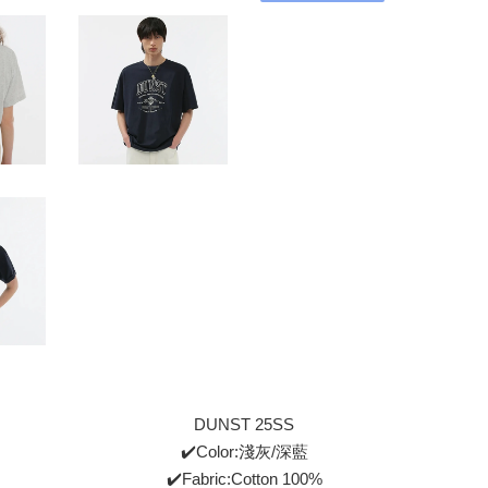
DUNST 25SS
✔️Color:淺灰/深藍
✔️Fabric:Cotton 100%