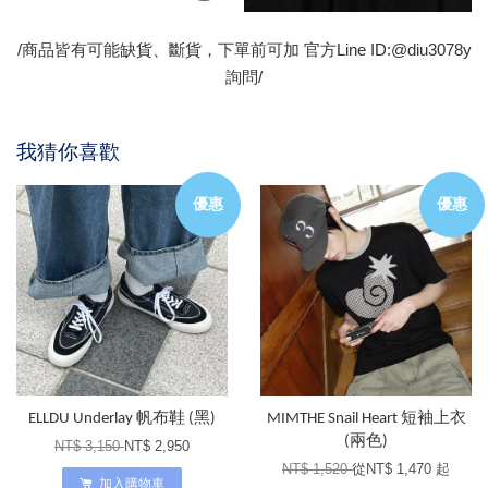
/商品皆有可能缺貨、斷貨，下單前可加 官方Line ID:@diu3078y
詢問/
我猜你喜歡
優惠
優惠
ELLDU Underlay 帆布鞋 (黑)
MIMTHE Snail Heart 短袖上衣
(兩色)
NT$ 3,150
NT$ 2,950
NT$ 1,520
從
NT$ 1,470
起
加入購物車