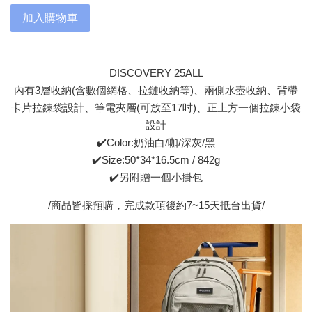
加入購物車
DISCOVERY 25ALL
內有3層收納(含數個網格、拉鏈收納等)、兩側水壺收納、背帶
卡片拉鍊袋設計、筆電夾層(可放至17吋)、正上方一個拉鍊小袋
設計
✔️Color:奶油白/咖/深灰/黑
✔️Size:50*34*16.5cm / 842g
✔️另附贈一個小掛包
/商品皆採預購，完成款項後約7~15天抵台出貨/