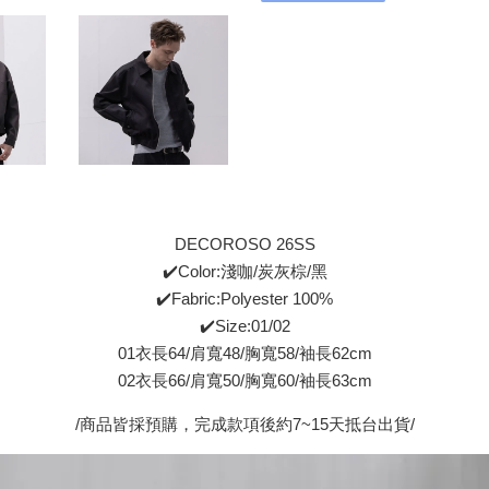
DECOROSO 26SS
✔️Color:淺咖/炭灰棕/黑
✔️Fabric:Polyester 100%
✔️Size:01/02
01衣長64/肩寬48/胸寬58/袖長62cm
02衣長66/肩寬50/胸寬60/袖長63cm
/商品皆採預購，完成款項後約7~15天抵台出貨/