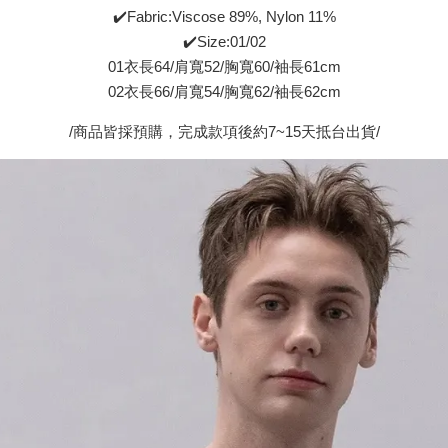
✔️Fabric:Viscose 89%, Nylon 11%
✔️Size:01/02
01衣長64/肩寬52/胸寬60/袖長61cm
02衣長66/肩寬54/胸寬62/袖長62cm
/商品皆採預購，完成款項後約7~15天抵台出貨/