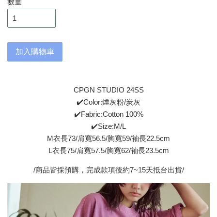
數量
加入購物車
CPGN STUDIO 24SS
✔️Color:煙灰粉/炭灰
✔️Fabric:Cotton 100%
✔️Size:M/L
M衣長73/肩寬56.5/胸寬59/袖長22.5cm
L衣長75/肩寬57.5/胸寬62/袖長23.5cm
/商品皆採預購，完成款項後約7~15天抵台出貨/