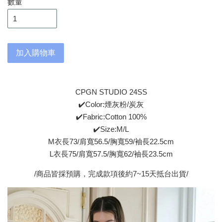
數量
加入購物車
CPGN STUDIO 24SS
✔️Color:煙灰粉/炭灰
✔️Fabric:Cotton 100%
✔️Size:M/L
M衣長73/肩寬56.5/胸寬59/袖長22.5cm
L衣長75/肩寬57.5/胸寬62/袖長23.5cm
/商品皆採預購，完成款項後約7~15天抵台出貨/