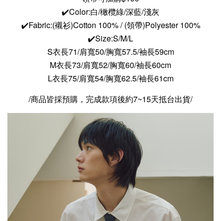
✔️Color:白/橄欖綠/深藍/淺灰
✔️Fabric:(襯衫)Cotton 100% / (領帶)Polyester 100%
✔️Size:S/M/L
S衣長71/肩寬50/胸寬57.5/袖長59cm
M衣長73/肩寬52/胸寬60/袖長60cm
L衣長75/肩寬54/胸寬62.5/袖長61cm
/商品皆採預購，完成款項後約7~15天抵台出貨/