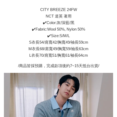
CITY BREEZE 24FW
NCT 道英 著用
✔️Color:灰/深藍/黑
✔️Fabric:Wool 50%, Nylon 50%
✔️Size:S/M/L
S衣長54/肩寬42/胸寬49/袖長59cm
M衣長68/肩寬49/胸寬59/袖長63cm
L衣長70/肩寬51/胸寬61/袖長64cm
/商品皆採預購，完成款項後約7~15天抵台出貨/