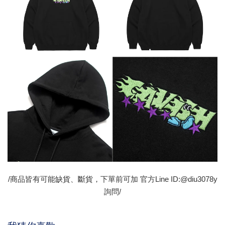
/商品皆有可能缺貨、斷貨，下單前可加 官方Line ID:@diu3078y
詢問/