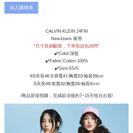
加入購物車
CALVIN KLEIN 24FW
NewJeans 著用
*尺寸容易斷貨，下單前請先詢問*
✔️Color:深藍
✔️Fabric:Cotton 100%
✔️Size:XS/S
XS衣長46.5/肩寬41/胸寬53/袖長59cm
S衣長48/肩寬42/胸寬55/袖長6/cm
/商品皆採預購，完成款項後約7~15天抵台出貨/