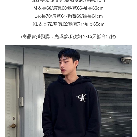
M
衣長68/
肩寬60/
胸寬66/袖長63cm
L
衣長70/
肩寬61/
胸寬69/袖長64cm
XL
衣長72/
肩寬62/
胸寬71/袖長65cm
/商品皆採預購，完成款項後約7~15天抵台出貨/