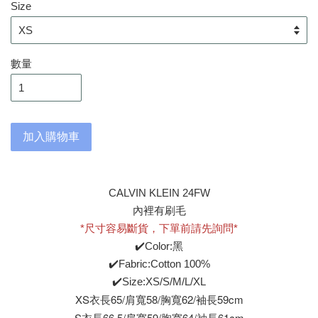
Size
數量
加入購物車
CALVIN KLEIN 24FW
內裡有刷毛
*尺寸容易斷貨，下單前請先詢問*
✔️Color:黑
✔️Fabric:Cotton 100%
✔️Size:XS/S/M/L/XL
XS衣長65/肩寬58/胸寬62/袖長59cm
S衣長66.5/
肩寬59/
胸寬64/袖長61cm