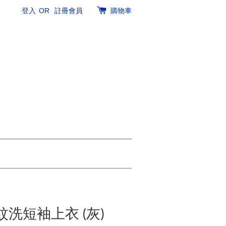
登入
OR
註冊會員
購物車
t 條紋洗短袖上衣 (灰)