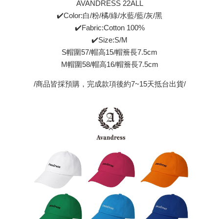
AVANDRESS 22ALL
✔️Color:白/粉/橘/綠/水藍/藍/灰/黑
✔️Fabric:Cotton 100%
✔️Size:S/M
S帽圍57/帽高15/帽簷長7.5cm
M帽圍58/帽高16/帽簷長7.5cm
/商品皆採預購，完成款項後約7~15天抵台出貨/