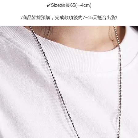
✔️Size:鍊長65(+-4cm)
/商品皆採預購，完成款項後約7~15天抵台出貨/