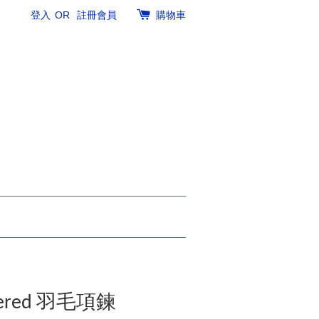
登入
OR
註冊會員
購物車
ayered 羽毛項鍊