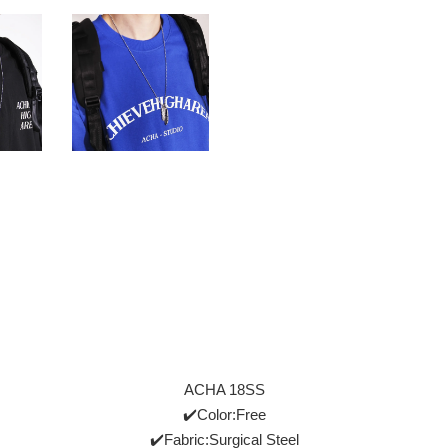
ACHA 18SS
✔️Color:Free
✔️Fabric:Surgical Steel