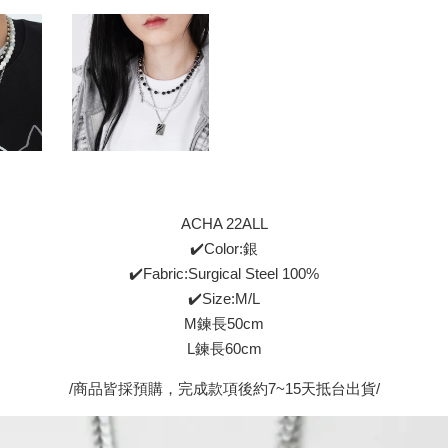
ACHA 22ALL
✔️Color:銀
✔️Fabric:Surgical Steel 100%
✔️Size:M/L
M鍊長50cm
L鍊長60cm
/商品皆採預購，完成款項後約7~15天抵台出貨/