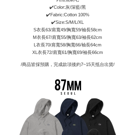
✔️Color:灰/深藍/黑
✔️Fabric:Cotton 100%
✔️Size:S/M/L/XL
S衣長63/肩寬49/胸寬59/袖長58cm
M衣長67/肩寬55/胸寬63/袖長62cm
L衣長70/肩寬58/胸寬66/袖長64cm
XL衣長72/肩寬61/胸寬69/袖長66cm
/商品皆採預購，完成款項後約7~15天抵台出貨/