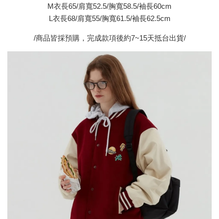
M衣長65/肩寬52.5/胸寬58.5/袖長60cm
L衣長68/肩寬55/胸寬61.5/袖長62.5cm
/商品皆採預購，完成款項後約7~15天抵台出貨/