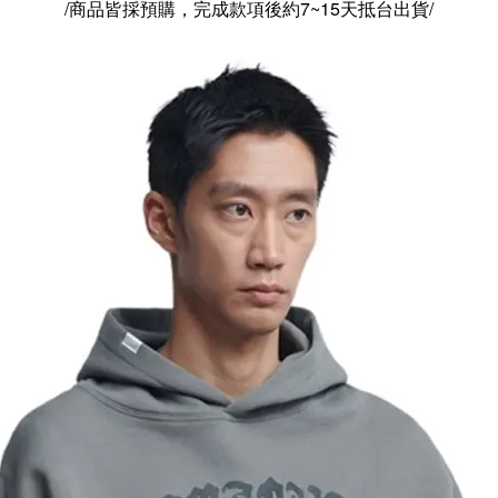
/商品皆採預購，完成款項後約7~15天抵台出貨/