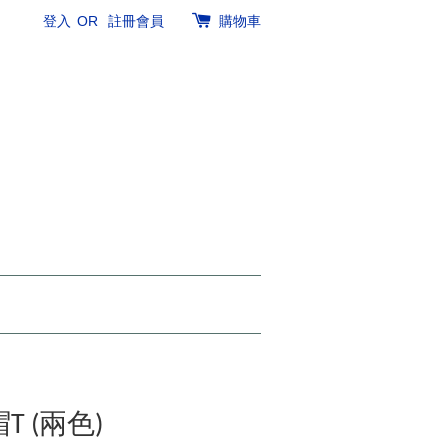
登入
OR
註冊會員
購物車
帽T (兩色)