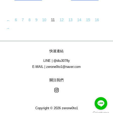
←
6
7
8
9
10
11
12
13
14
15
16
→
快速連結
LINE | @diu3078y
E-MAIL | zerone0to1@naver.com
關注我們
Instagram
Copyright © 2026 zerone0to1