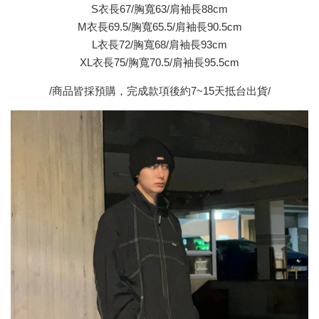
S衣長67/胸寬63/肩袖長88cm
M衣長69.5/胸寬65.5/肩袖長90.5cm
L衣長72/胸寬68/肩袖長93cm
XL衣長75/胸寬70.5/肩袖長95.5cm
/商品皆採預購，完成款項後約7~15天抵台出貨/