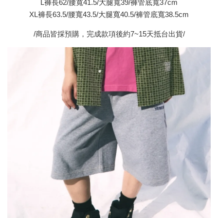
L褲長62/腰寬41.5/大腿寬39/褲管底寬37cm
XL褲長63.5/腰寬43.5/大腿寬40.5/褲管底寬38.5cm
/商品皆採預購，完成款項後約7~15天抵台出貨/