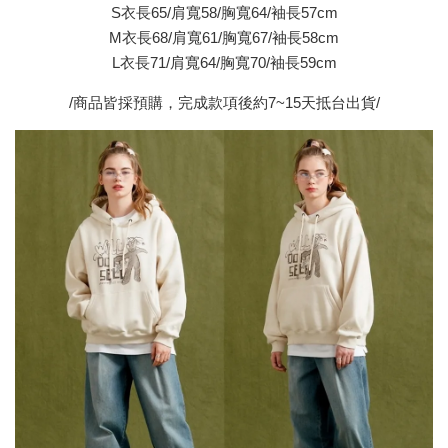
S衣長65/肩寬58/胸寬64/袖長57cm
M衣長68/肩寬61/胸寬67/袖長58cm
L衣長71/肩寬64/胸寬70/袖長59cm
/商品皆採預購，完成款項後約7~15天抵台出貨/