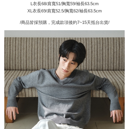
L衣長68/肩寬51/胸寬59/袖長63.5cm
XL衣長69/肩寬52.5/胸寬62/袖長63.5cm
/商品皆採預購，完成款項後約7~15天抵台出貨/