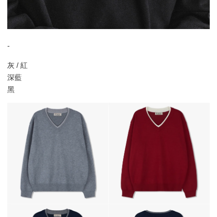
-
灰 / 紅
深藍
黑