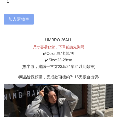
加入購物車
UMBRO 26ALL
尺寸容易缺貨，下單前請先詢問
✔️Color:白/卡其/黑
✔️Size:23-28cm
(無半號，建議平常穿23.5/24拿24以此類推)
/商品皆採預購，完成款項後約7~15天抵台出貨/