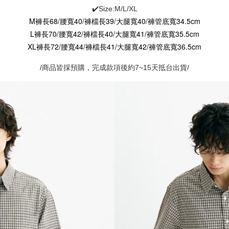
✔️Size:M/L/XL
M褲長68/腰寬40/褲檔長39/大腿寬40/褲管底寬34.5cm
L褲長70/腰寬42/褲檔長40/大腿寬41/褲管底寬35.5cm
XL褲長72/腰寬44/褲檔長41/大腿寬42/褲管底寬36.5cm
/商品皆採預購，完成款項後約7~15天抵台出貨/