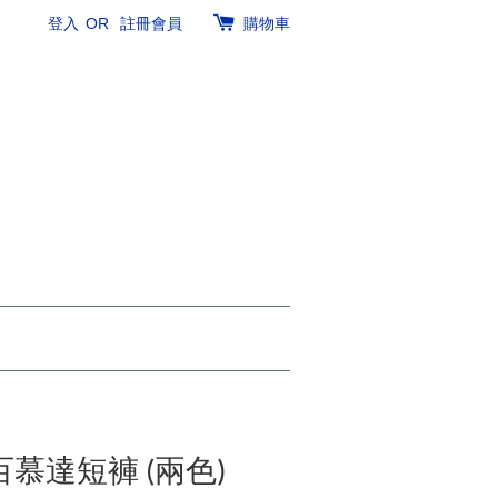
登入
OR
註冊會員
購物車
el 百慕達短褲 (兩色)