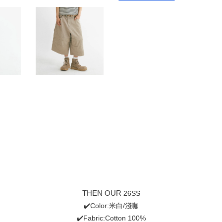
THEN OUR
26SS
✔️Color:米白/淺咖
✔️Fabric:Cotton 100%