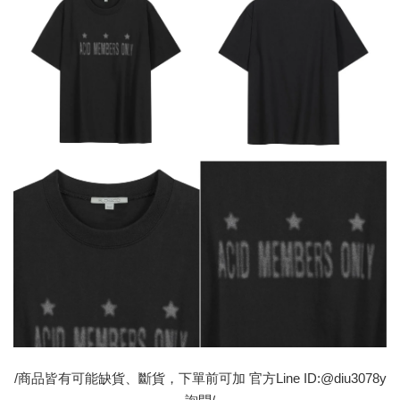
/商品皆有可能缺貨、斷貨，下單前可加 官方Line ID:@diu3078y