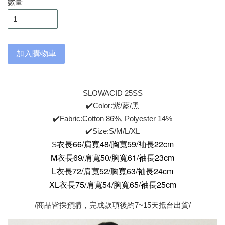
數量
加入購物車
SLOWACID 25SS
✔️Color:紫/藍/黑
✔️Fabric:Cotton 86%, Polyester 14%
✔️Size:S/M/L/XL
衣長66/肩寬48/胸寬59/袖長22cm
S
M衣長69/肩寬50/胸寬61/袖長23cm
L衣長72/肩寬52/胸寬63/袖長24cm
XL
衣
長75/肩寬54/胸寬65/袖長25cm
/商品皆採預購，完成款項後約7~15天抵台出貨/