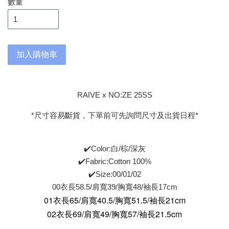
數量
加入購物車
RAIVE x NO:ZE 25SS
*尺寸容易斷貨，下單前可先詢問尺寸及出貨日程*
✔️Color:白/棕/深灰
✔️Fabric:Cotton 100%
✔️Size:00/01/02
00衣長58.5/肩寬39/胸寬48/袖長17cm
01衣長65/肩寬40.5/胸寬51.5/袖長21cm
02衣長69/肩寬49/胸寬57/袖長21.5cm