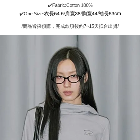
✔️Fabric:Cotton 100%
衣長54.5/
肩寬38/
胸
寬44
/袖長63cm
✔️One Size:
/商品皆採預購，完成款項後約7~15天抵台出貨/