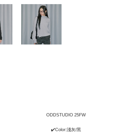
ODDSTUDIO 25FW
✔️Color:淺灰/黑