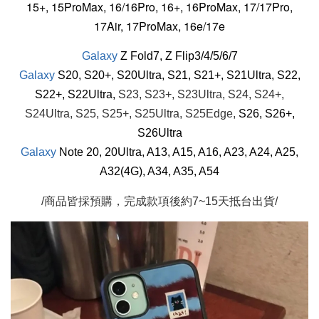
15+, 15ProMax, 16/16
Pro
, 16+, 16ProMax, 17/17Pro,
17Air, 17ProMax, 16e/17e
Galaxy
Z Fold7, Z Flip3/4/5/6/7
Galaxy
S20, S20+, S20Ultra,
S21, S21+, S21Ultra,
S22,
S22+, S22Ultra,
S23, S23+, S23Ultra, S24, S24+,
S24Ultra, S25, S25+, S25Ultra, S25Edge,
S26, S26+,
S26Ultra
Galaxy
Note 20, 20Ultra, A13, A15, A16, A23, A24, A25,
A32(4G), A34, A35, A54
/商品皆採預購，完成款項後約7~15天抵台出貨/