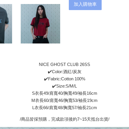
加入購物車
NICE GHOST CLUB 26SS
✔️Color:酒紅/炭灰
✔️Fabric:Cotton 100%
✔️Size:S/M/L
S衣長49/肩寬40/胸寬49/袖長16cm
M衣長60/肩寬46/胸寬53/袖長19cm
L衣長66/肩寬48/胸寬57/袖長21cm
/商品皆採預購，完成款項後約7~15天抵台出貨/