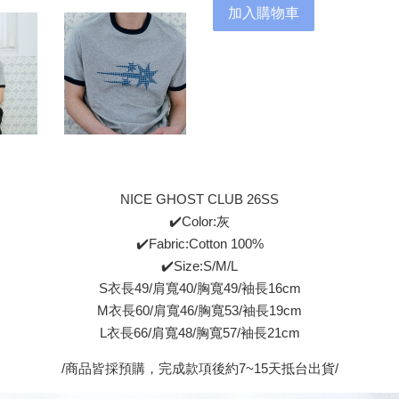
加入購物車
NICE GHOST CLUB 26SS
✔️Color:灰
✔️Fabric:Cotton 100%
✔️Size:S/M/L
S衣長49/肩寬40/胸寬49/袖長16cm
M衣長60/肩寬46/胸寬53/袖長19cm
L衣長66/肩寬48/胸寬57/袖長21cm
/商品皆採預購，完成款項後約7~15天抵台出貨/